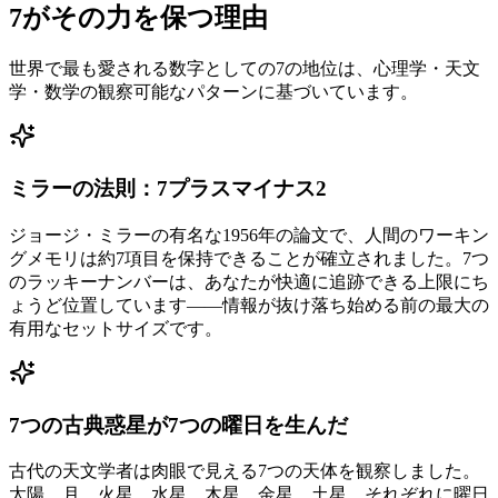
7がその力を保つ理由
世界で最も愛される数字としての7の地位は、心理学・天文
学・数学の観察可能なパターンに基づいています。
ミラーの法則：7プラスマイナス2
ジョージ・ミラーの有名な1956年の論文で、人間のワーキン
グメモリは約7項目を保持できることが確立されました。7つ
のラッキーナンバーは、あなたが快適に追跡できる上限にち
ょうど位置しています——情報が抜け落ち始める前の最大の
有用なセットサイズです。
7つの古典惑星が7つの曜日を生んだ
古代の天文学者は肉眼で見える7つの天体を観察しました。
太陽、月、火星、水星、木星、金星、土星。それぞれに曜日