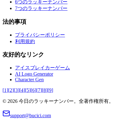
6つのラッキーナンバー
7つのラッキーナンバー
法的事項
プライバシーポリシー
利用規約
友好的なリンク
アイスブレイカーゲーム
AI Logo Generator
Character Gen
[
1
]
[
2
]
[
3
]
[
4
]
[
5
]
[
6
]
[
7
]
[
8
]
[
9
]
© 2026 今日のラッキーナンバー。全著作権所有。
support@bucici.com