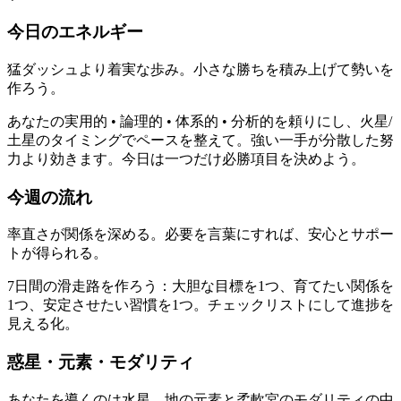
今日のエネルギー
猛ダッシュより着実な歩み。小さな勝ちを積み上げて勢いを
作ろう。
あなたの実用的 • 論理的 • 体系的 • 分析的を頼りにし、火星/
土星のタイミングでペースを整えて。強い一手が分散した努
力より効きます。今日は一つだけ必勝項目を決めよう。
今週の流れ
率直さが関係を深める。必要を言葉にすれば、安心とサポー
トが得られる。
7日間の滑走路を作ろう：大胆な目標を1つ、育てたい関係を
1つ、安定させたい習慣を1つ。チェックリストにして進捗を
見える化。
惑星・元素・モダリティ
あなたを導くのは水星。地の元素と柔軟宮のモダリティの中