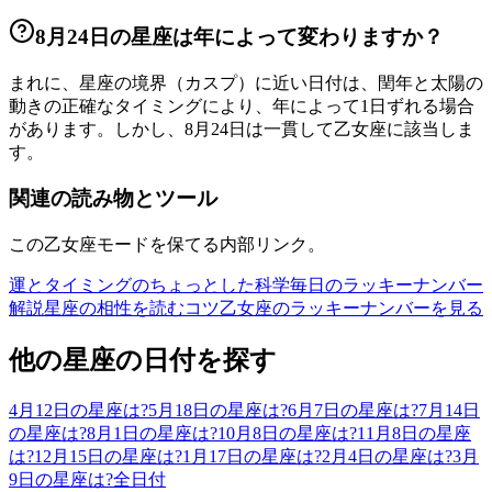
8月24日の星座は年によって変わりますか？
まれに、星座の境界（カスプ）に近い日付は、閏年と太陽の
動きの正確なタイミングにより、年によって1日ずれる場合
があります。しかし、8月24日は一貫して乙女座に該当しま
す。
関連の読み物とツール
この乙女座モードを保てる内部リンク。
運とタイミングのちょっとした科学
毎日のラッキーナンバー
解説
星座の相性を読むコツ
乙女座のラッキーナンバーを見る
他の星座の日付を探す
4月12日の星座は?
5月18日の星座は?
6月7日の星座は?
7月14日
の星座は?
8月1日の星座は?
10月8日の星座は?
11月8日の星座
は?
12月15日の星座は?
1月17日の星座は?
2月4日の星座は?
3月
9日の星座は?
全日付