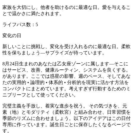
家族を大切にし、他者を助けるのに最適な日。愛を与えるこ
とで温かさに満たされます。
ライフパス数：5
変化の日
新しいことに挑戦し、変化を受け入れるのに最適な日。柔軟
性を保ちましょう—サプライズが待っています。
8月24日生まれのあなたは乙女座ゾーンに属します—そこに
はサービス、改善、健康ルーティン、システムを良くする。
があります。ここでは惑星の影響、週のペース、そしてあな
たの実用的 • 論理的 • 体系的 • 分析的を現実に活かす方法を
コンパクトにまとめています。考えすぎず行動するためのミ
ニブリーフとして使ってください。
完璧主義を手放し、着実な進歩を祝う。 その気づきを、元
素（地）とモダリティ（柔軟宮）と組み合わせ、日常習慣を
季節のリズムに合わせましょう。以下のアイデアはこの日付
専用に作っています。誕生日ごとに保存したくなるページで
す。