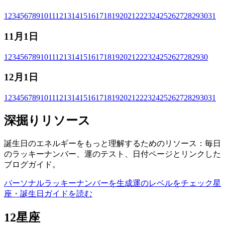
1
2
3
4
5
6
7
8
9
10
11
12
13
14
15
16
17
18
19
20
21
22
23
24
25
26
27
28
29
30
31
11月1日
1
2
3
4
5
6
7
8
9
10
11
12
13
14
15
16
17
18
19
20
21
22
23
24
25
26
27
28
29
30
12月1日
1
2
3
4
5
6
7
8
9
10
11
12
13
14
15
16
17
18
19
20
21
22
23
24
25
26
27
28
29
30
31
深掘りリソース
誕生日のエネルギーをもっと理解するためのリソース：毎日
のラッキーナンバー、運のテスト、日付ページとリンクした
ブログガイド。
パーソナルラッキーナンバーを生成
運のレベルをチェック
星
座・誕生日ガイドを読む
12星座