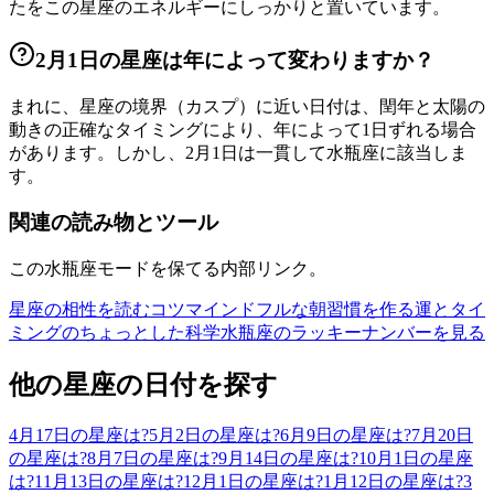
たをこの星座のエネルギーにしっかりと置いています。
2月1日の星座は年によって変わりますか？
まれに、星座の境界（カスプ）に近い日付は、閏年と太陽の
動きの正確なタイミングにより、年によって1日ずれる場合
があります。しかし、2月1日は一貫して水瓶座に該当しま
す。
関連の読み物とツール
この水瓶座モードを保てる内部リンク。
星座の相性を読むコツ
マインドフルな朝習慣を作る
運とタイ
ミングのちょっとした科学
水瓶座のラッキーナンバーを見る
他の星座の日付を探す
4月17日の星座は?
5月2日の星座は?
6月9日の星座は?
7月20日
の星座は?
8月7日の星座は?
9月14日の星座は?
10月1日の星座
は?
11月13日の星座は?
12月1日の星座は?
1月12日の星座は?
3