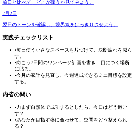
前日と比べて、どこが違うか見てみよう。
2月2日
翌日のトーンを確認し、境界線をはっきりさせよう。
実践チェックリスト
•
毎日使う小さなスペースを片づけて、決断疲れを減ら
す。
•
向こう7日間のワンページ計画を書き、目につく場所
に貼る。
•
今月の家計を見直し、今週達成できるミニ目標を設定
する。
内省の問い
•
力まず自然体で成功するとしたら、今日はどう過ご
す？
•
あなたが目指す姿に合わせて、空間をどう整えられ
る？