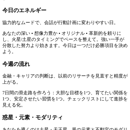
今日のエネルギー
協力的なムードで、会話が行動計画に変わりやすい日。
あなたの深い • 想像力豊か • オリジナル • 革新的を頼りに
し、火星/土星のタイミングでペースを整えて。強い一手が
分散した努力より効きます。今日は一つだけ必勝項目を決め
よう。
今週の流れ
金融・キャリアの判断は、以前のリサーチを見直すと精度が
上がる。
7日間の滑走路を作ろう：大胆な目標を1つ、育てたい関係を
1つ、安定させたい習慣を1つ。チェックリストにして進捗を
見える化。
惑星・元素・モダリティ
あなたを導くのは土星・天王星。風の元素と不動宮のモダリ