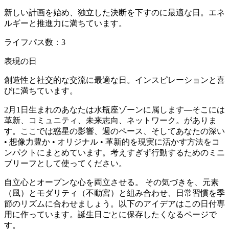
新しい計画を始め、独立した決断を下すのに最適な日。エネ
ルギーと推進力に満ちています。
ライフパス数：3
表現の日
創造性と社交的な交流に最適な日。インスピレーションと喜
びに満ちています。
2月1日生まれのあなたは水瓶座ゾーンに属します—そこには
革新、コミュニティ、未来志向、ネットワーク。がありま
す。ここでは惑星の影響、週のペース、そしてあなたの深い
• 想像力豊か • オリジナル • 革新的を現実に活かす方法をコ
ンパクトにまとめています。考えすぎず行動するためのミニ
ブリーフとして使ってください。
自立心とオープンな心を両立させる。 その気づきを、元素
（風）とモダリティ（不動宮）と組み合わせ、日常習慣を季
節のリズムに合わせましょう。以下のアイデアはこの日付専
用に作っています。誕生日ごとに保存したくなるページで
す。