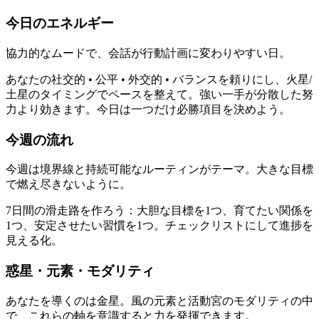
今日のエネルギー
協力的なムードで、会話が行動計画に変わりやすい日。
あなたの社交的 • 公平 • 外交的 • バランスを頼りにし、火星/
土星のタイミングでペースを整えて。強い一手が分散した努
力より効きます。今日は一つだけ必勝項目を決めよう。
今週の流れ
今週は境界線と持続可能なルーティンがテーマ。大きな目標
で燃え尽きないように。
7日間の滑走路を作ろう：大胆な目標を1つ、育てたい関係を
1つ、安定させたい習慣を1つ。チェックリストにして進捗を
見える化。
惑星・元素・モダリティ
あなたを導くのは金星。風の元素と活動宮のモダリティの中
で、これらの軸を意識すると力を発揮できます。