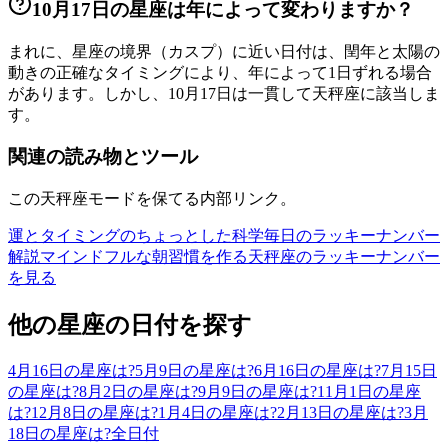
10月17日の星座は年によって変わりますか？
まれに、星座の境界（カスプ）に近い日付は、閏年と太陽の
動きの正確なタイミングにより、年によって1日ずれる場合
があります。しかし、10月17日は一貫して天秤座に該当しま
す。
関連の読み物とツール
この天秤座モードを保てる内部リンク。
運とタイミングのちょっとした科学
毎日のラッキーナンバー
解説
マインドフルな朝習慣を作る
天秤座のラッキーナンバー
を見る
他の星座の日付を探す
4月16日の星座は?
5月9日の星座は?
6月16日の星座は?
7月15日
の星座は?
8月2日の星座は?
9月9日の星座は?
11月1日の星座
は?
12月8日の星座は?
1月4日の星座は?
2月13日の星座は?
3月
18日の星座は?
全日付