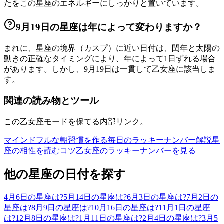
たをこの星座のエネルギーにしっかりと置いています。
9月19日の星座は年によって変わりますか？
まれに、星座の境界（カスプ）に近い日付は、閏年と太陽の
動きの正確なタイミングにより、年によって1日ずれる場合
があります。しかし、9月19日は一貫して乙女座に該当しま
す。
関連の読み物とツール
この乙女座モードを保てる内部リンク。
マインドフルな朝習慣を作る
毎日のラッキーナンバー解説
星
座の相性を読むコツ
乙女座のラッキーナンバーを見る
他の星座の日付を探す
4月6日の星座は?
5月14日の星座は?
6月3日の星座は?
7月2日の
星座は?
8月9日の星座は?
10月16日の星座は?
11月1日の星座
は?
12月8日の星座は?
1月11日の星座は?
2月4日の星座は?
3月5