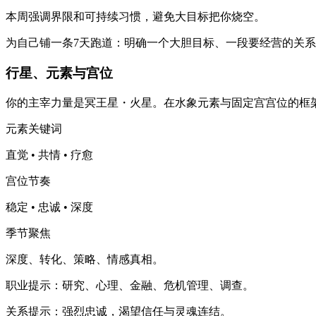
本周强调界限和可持续习惯，避免大目标把你烧空。
为自己铺一条7天跑道：明确一个大胆目标、一段要经营的关
行星、元素与宫位
你的主宰力量是冥王星・火星。在水象元素与固定宫宫位的框
元素关键词
直觉 • 共情 • 疗愈
宫位节奏
稳定 • 忠诚 • 深度
季节聚焦
深度、转化、策略、情感真相。
职业提示：研究、心理、金融、危机管理、调查。
关系提示：强烈忠诚，渴望信任与灵魂连结。