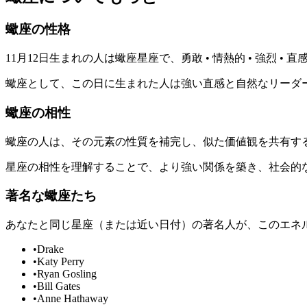
蠍座の性格
11月12日生まれの人は蠍座星座で、勇敢 • 情熱的 • 強
蠍座として、この日に生まれた人は強い直感と自然なリーダ
蠍座の相性
蠍座の人は、その元素の性質を補完し、似た価値観を共有す
星座の相性を理解することで、より強い関係を築き、社会的
著名な蠍座たち
あなたと同じ星座（または近い日付）の著名人が、このエネ
•
Drake
•
Katy Perry
•
Ryan Gosling
•
Bill Gates
•
Anne Hathaway