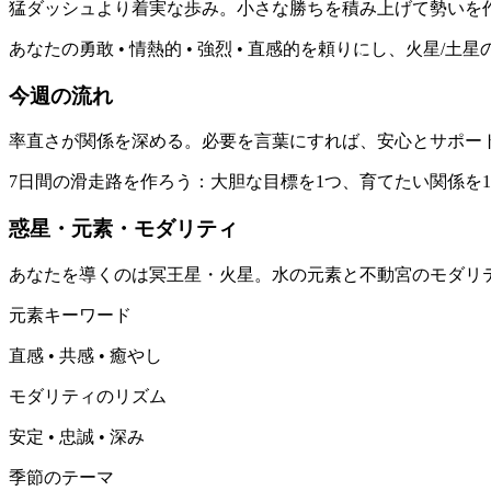
猛ダッシュより着実な歩み。小さな勝ちを積み上げて勢いを
あなたの勇敢 • 情熱的 • 強烈 • 直感的を頼りにし、火
今週の流れ
率直さが関係を深める。必要を言葉にすれば、安心とサポー
7日間の滑走路を作ろう：大胆な目標を1つ、育てたい関係を
惑星・元素・モダリティ
あなたを導くのは冥王星・火星。水の元素と不動宮のモダリ
元素キーワード
直感 • 共感 • 癒やし
モダリティのリズム
安定 • 忠誠 • 深み
季節のテーマ