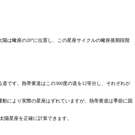
陽は蠍座の20°に位置し、この星座サイクルの蠍座後期段階
です。熱帯黄道はこの360度の道を12等分し、それぞれが
差運動により実際の星座はずれていますが、熱帯黄道は季節に固
から太陽星座を正確に計算できます。