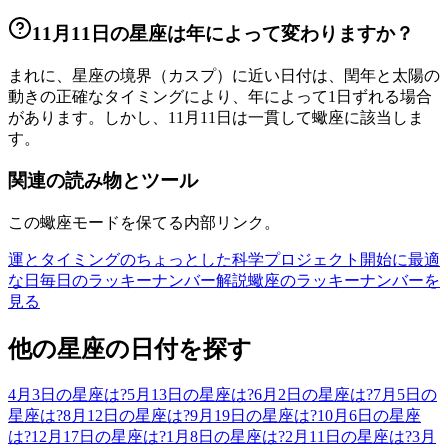
11月11日の星座は年によって変わりますか？
まれに、星座の境界（カスプ）に近い日付は、閏年と太陽の
動きの正確なタイミングにより、年によって1日ずれる場合
があります。しかし、11月11日は一貫して蠍座に該当しま
す。
関連の読み物とツール
この蠍座モードを保てる内部リンク。
運とタイミングのちょっとした科学
プロジェクト開始に最適
な日
毎日のラッキーナンバー解説
蠍座のラッキーナンバーを
見る
他の星座の日付を探す
4月3日の星座は?
5月13日の星座は?
6月2日の星座は?
7月5日の
星座は?
8月12日の星座は?
9月19日の星座は?
10月6日の星座
は?
12月17日の星座は?
1月8日の星座は?
2月11日の星座は?
3月