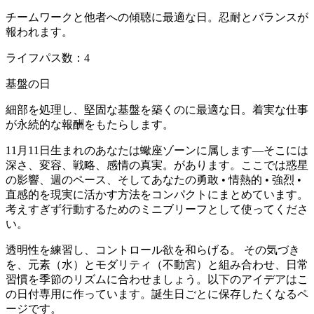
チームワークと他者への傾聴に最適な日。忍耐とバランスが
報われます。
ライフパス数：4
基盤の日
細部を処理し、堅固な基盤を築くのに最適な日。着実な仕事
が永続的な報酬をもたらします。
11月11日生まれのあなたは蠍座ゾーンに属します—そこには
深さ、変容、戦略、感情の真実。があります。ここでは惑星
の影響、週のペース、そしてあなたの勇敢 • 情熱的 • 強烈 •
直感的を現実に活かす方法をコンパクトにまとめています。
考えすぎず行動するためのミニブリーフとして使ってくださ
い。
透明性を練習し、コントロール欲を和らげる。 その気づき
を、元素（水）とモダリティ（不動宮）と組み合わせ、日常
習慣を季節のリズムに合わせましょう。以下のアイデアはこ
の日付専用に作っています。誕生日ごとに保存したくなるペ
ージです。