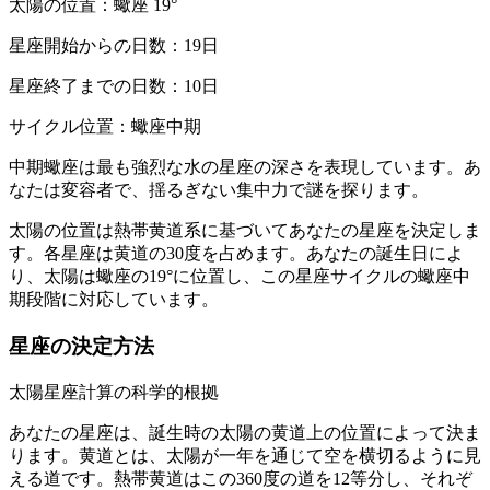
太陽の位置：蠍座 19°
星座開始からの日数：19日
星座終了までの日数：10日
サイクル位置：蠍座中期
中期蠍座は最も強烈な水の星座の深さを表現しています。あ
なたは変容者で、揺るぎない集中力で謎を探ります。
太陽の位置は熱帯黄道系に基づいてあなたの星座を決定しま
す。各星座は黄道の30度を占めます。あなたの誕生日によ
り、太陽は蠍座の19°に位置し、この星座サイクルの蠍座中
期段階に対応しています。
星座の決定方法
太陽星座計算の科学的根拠
あなたの星座は、誕生時の太陽の黄道上の位置によって決ま
ります。黄道とは、太陽が一年を通じて空を横切るように見
える道です。熱帯黄道はこの360度の道を12等分し、それぞ