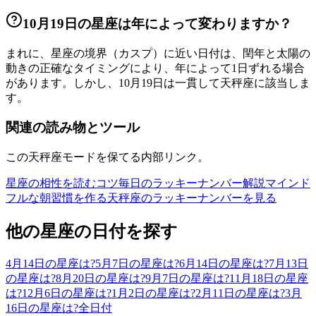
10月19日の星座は年によって変わりますか？
まれに、星座の境界（カスプ）に近い日付は、閏年と太陽の
動きの正確なタイミングにより、年によって1日ずれる場合
があります。しかし、10月19日は一貫して天秤座に該当しま
す。
関連の読み物とツール
この天秤座モードを保てる内部リンク。
星座の相性を読むコツ
毎日のラッキーナンバー解説
マインド
フルな朝習慣を作る
天秤座のラッキーナンバーを見る
他の星座の日付を探す
4月14日の星座は?
5月7日の星座は?
6月14日の星座は?
7月13日
の星座は?
8月20日の星座は?
9月7日の星座は?
11月18日の星座
は?
12月6日の星座は?
1月2日の星座は?
2月11日の星座は?
3月
16日の星座は?
全日付