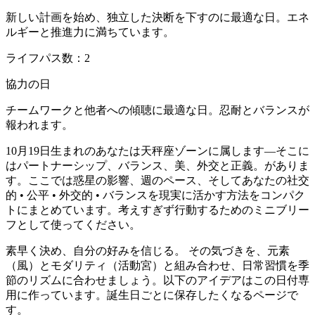
新しい計画を始め、独立した決断を下すのに最適な日。エネ
ルギーと推進力に満ちています。
ライフパス数：2
協力の日
チームワークと他者への傾聴に最適な日。忍耐とバランスが
報われます。
10月19日生まれのあなたは天秤座ゾーンに属します—そこに
はパートナーシップ、バランス、美、外交と正義。がありま
す。ここでは惑星の影響、週のペース、そしてあなたの社交
的 • 公平 • 外交的 • バランスを現実に活かす方法をコンパク
トにまとめています。考えすぎず行動するためのミニブリー
フとして使ってください。
素早く決め、自分の好みを信じる。 その気づきを、元素
（風）とモダリティ（活動宮）と組み合わせ、日常習慣を季
節のリズムに合わせましょう。以下のアイデアはこの日付専
用に作っています。誕生日ごとに保存したくなるページで
す。