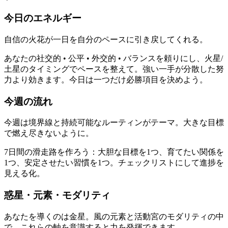
今日のエネルギー
自信の火花が一日を自分のペースに引き戻してくれる。
あなたの社交的 • 公平 • 外交的 • バランスを頼りにし、火星/
土星のタイミングでペースを整えて。強い一手が分散した努
力より効きます。今日は一つだけ必勝項目を決めよう。
今週の流れ
今週は境界線と持続可能なルーティンがテーマ。大きな目標
で燃え尽きないように。
7日間の滑走路を作ろう：大胆な目標を1つ、育てたい関係を
1つ、安定させたい習慣を1つ。チェックリストにして進捗を
見える化。
惑星・元素・モダリティ
あなたを導くのは金星。風の元素と活動宮のモダリティの中
で、これらの軸を意識すると力を発揮できます。