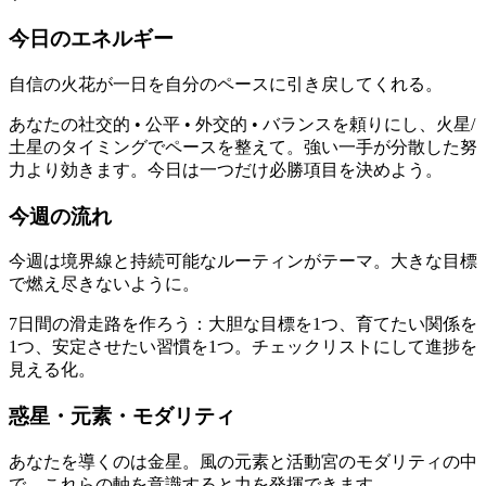
今日のエネルギー
自信の火花が一日を自分のペースに引き戻してくれる。
あなたの社交的 • 公平 • 外交的 • バランスを頼りにし、火星/
土星のタイミングでペースを整えて。強い一手が分散した努
力より効きます。今日は一つだけ必勝項目を決めよう。
今週の流れ
今週は境界線と持続可能なルーティンがテーマ。大きな目標
で燃え尽きないように。
7日間の滑走路を作ろう：大胆な目標を1つ、育てたい関係を
1つ、安定させたい習慣を1つ。チェックリストにして進捗を
見える化。
惑星・元素・モダリティ
あなたを導くのは金星。風の元素と活動宮のモダリティの中
で、これらの軸を意識すると力を発揮できます。