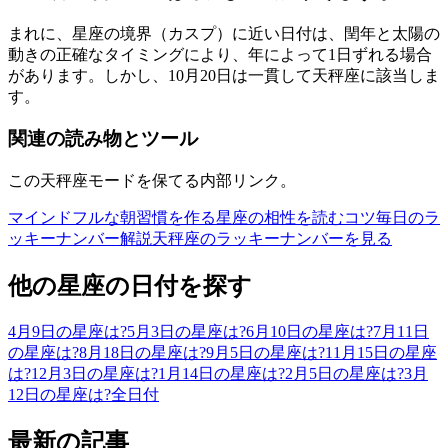
まれに、星座の境界（カスプ）に近い日付は、閏年と太陽の
動きの正確なタイミングにより、年によって1日ずれる場合
があります。しかし、10月20日は一貫して天秤座に該当しま
す。
関連の読み物とツール
この天秤座モードを保てる内部リンク。
マインドフルな朝習慣を作る
星座の相性を読むコツ
毎日のラ
ッキーナンバー解説
天秤座のラッキーナンバーを見る
他の星座の日付を探す
4月9日の星座は?
5月3日の星座は?
6月10日の星座は?
7月11日
の星座は?
8月18日の星座は?
9月5日の星座は?
11月15日の星座
は?
12月3日の星座は?
1月14日の星座は?
2月5日の星座は?
3月
12日の星座は?
全日付
最新の記事