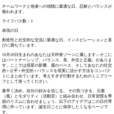
チームワークと他者への傾聴に最適な日。忍耐とバランスが
報われます。
ライフパス数：3
表現の日
創造性と社交的な交流に最適な日。インスピレーションと喜
びに満ちています。
10月20日生まれのあなたは天秤座ゾーンに属します—そこに
はパートナーシップ、バランス、美、外交と正義。がありま
す。ここでは惑星の影響、週のペース、そしてあなたの社交
的 • 公平 • 外交的 • バランスを現実に活かす方法をコンパク
トにまとめています。考えすぎず行動するためのミニブリー
フとして使ってください。
素早く決め、自分の好みを信じる。 その気づきを、元素
（風）とモダリティ（活動宮）と組み合わせ、日常習慣を季
節のリズムに合わせましょう。以下のアイデアはこの日付専
用に作っています。誕生日ごとに保存したくなるページで
す。