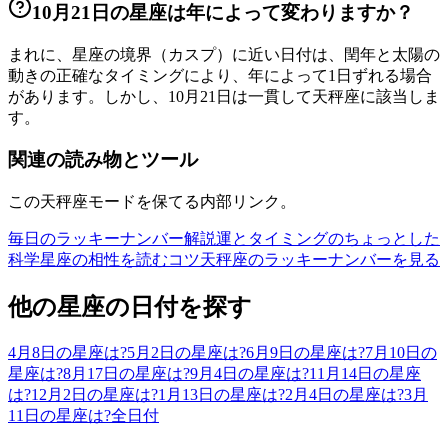
10月21日の星座は年によって変わりますか？
まれに、星座の境界（カスプ）に近い日付は、閏年と太陽の
動きの正確なタイミングにより、年によって1日ずれる場合
があります。しかし、10月21日は一貫して天秤座に該当しま
す。
関連の読み物とツール
この天秤座モードを保てる内部リンク。
毎日のラッキーナンバー解説
運とタイミングのちょっとした
科学
星座の相性を読むコツ
天秤座のラッキーナンバーを見る
他の星座の日付を探す
4月8日の星座は?
5月2日の星座は?
6月9日の星座は?
7月10日の
星座は?
8月17日の星座は?
9月4日の星座は?
11月14日の星座
は?
12月2日の星座は?
1月13日の星座は?
2月4日の星座は?
3月
11日の星座は?
全日付