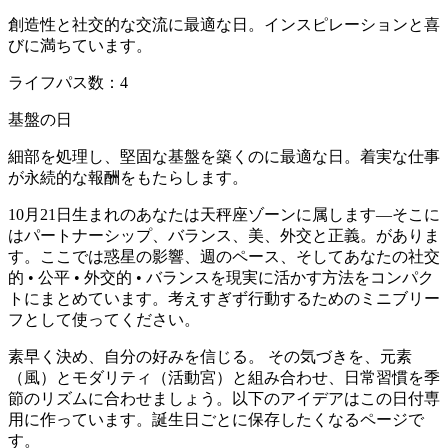
創造性と社交的な交流に最適な日。インスピレーションと喜
びに満ちています。
ライフパス数：4
基盤の日
細部を処理し、堅固な基盤を築くのに最適な日。着実な仕事
が永続的な報酬をもたらします。
10月21日生まれのあなたは天秤座ゾーンに属します—そこに
はパートナーシップ、バランス、美、外交と正義。がありま
す。ここでは惑星の影響、週のペース、そしてあなたの社交
的 • 公平 • 外交的 • バランスを現実に活かす方法をコンパク
トにまとめています。考えすぎず行動するためのミニブリー
フとして使ってください。
素早く決め、自分の好みを信じる。 その気づきを、元素
（風）とモダリティ（活動宮）と組み合わせ、日常習慣を季
節のリズムに合わせましょう。以下のアイデアはこの日付専
用に作っています。誕生日ごとに保存したくなるページで
す。