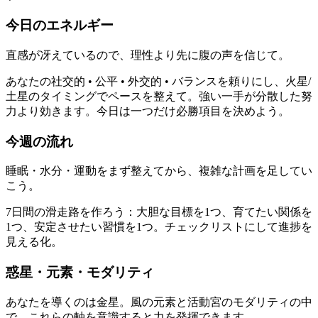
今日のエネルギー
直感が冴えているので、理性より先に腹の声を信じて。
あなたの社交的 • 公平 • 外交的 • バランスを頼りにし、火星/
土星のタイミングでペースを整えて。強い一手が分散した努
力より効きます。今日は一つだけ必勝項目を決めよう。
今週の流れ
睡眠・水分・運動をまず整えてから、複雑な計画を足してい
こう。
7日間の滑走路を作ろう：大胆な目標を1つ、育てたい関係を
1つ、安定させたい習慣を1つ。チェックリストにして進捗を
見える化。
惑星・元素・モダリティ
あなたを導くのは金星。風の元素と活動宮のモダリティの中
で、これらの軸を意識すると力を発揮できます。