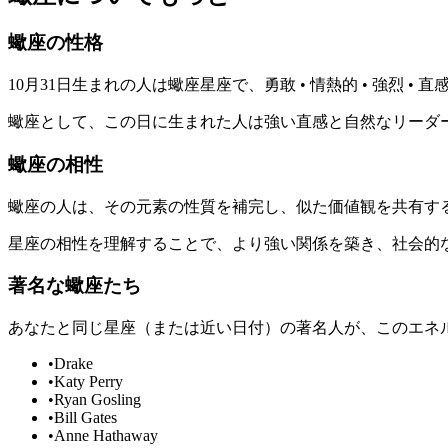
蠍座の性格
10月31日生まれの人は蠍座星座で、勇敢 • 情熱的 • 強
蠍座として、この日に生まれた人は強い直感と自然なリーダ
蠍座の相性
蠍座の人は、その元素の性質を補完し、似た価値観を共有す
星座の相性を理解することで、より強い関係を築き、社会的
著名な蠍座たち
あなたと同じ星座（または近い日付）の著名人が、このエネ
•
Drake
•
Katy Perry
•
Ryan Gosling
•
Bill Gates
•
Anne Hathaway