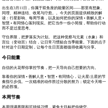
出生在3月11日，你属于双鱼座的能量区间——那里有想象、
同理、精神连结、收尾与疗愈。。今天的页面提供精致的解
读：行星影响、每周节奏，以及如何把你的深情 • 善解人意 •
智慧 • 有同情心落到现实。把它当作一份小简报，帮助你行动
而不是过度思考。
守住界限，把梦落实为计划。 把这种觉察与元素（水象）和
宫位（变动宫）结合，让日常习惯贴合当季能量。下面的点子
针对这个日期定制，让每个生日页面都值得收藏与分享。
今日能量
自信的火花帮你掌控节奏，把一天导向自己想要的方向。
靠着你的深情 • 善解人意 • 智慧 • 有同情心，让火星/土星的节
奏指引步伐。一次稳准的动作胜过分散的努力；锁定今天唯一
的必胜项。
本周节奏
本周强调界限和可持续习惯，避免大目标把你烧空。