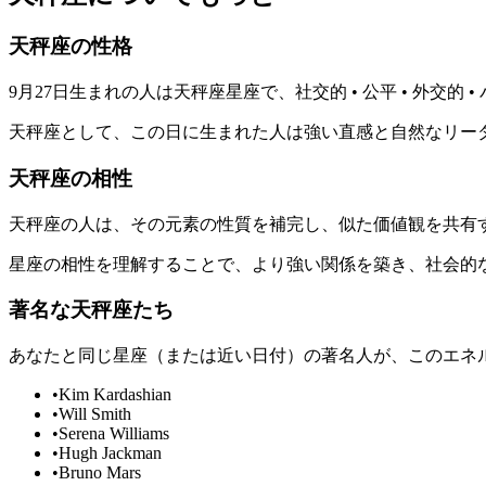
天秤座の性格
9月27日生まれの人は天秤座星座で、社交的 • 公平 • 外
天秤座として、この日に生まれた人は強い直感と自然なリー
天秤座の相性
天秤座の人は、その元素の性質を補完し、似た価値観を共有
星座の相性を理解することで、より強い関係を築き、社会的
著名な天秤座たち
あなたと同じ星座（または近い日付）の著名人が、このエネ
•
Kim Kardashian
•
Will Smith
•
Serena Williams
•
Hugh Jackman
•
Bruno Mars